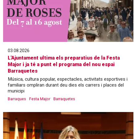
03.08.2026
L'Ajuntament ultima els preparatius de la Festa
Major i ja té a punt el programa del nou espai
Barraquetes
Música, cultura popular, espectacles, activitats esportives i
familiars ompliran durant deu dies els carrers i places del
municipi
Barraques
Festa Major
Barraquetes