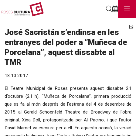
Cerca
C
José Sacristán s’endinsa en les
entranyes del poder a “Muñeca de
Porcelana”, aquest dissabte al
TMR
18.10.2017
El Teatre Municipal de Roses presenta aquest dissabte 21
d’octubre (21 h), “Muñeca de Porcelana”, primera producció
que es fa al món després de l'estrena del 4 de desembre de
2015 al Gerald Schoenfeld Theatre de Broadway de l'obra
original, Xina Doll, protagonitzada per Al Pacino, i que l'autor
David Mamet va escriure per a ell. En aquesta ocasió, la versió
espanyola la dirigeix Juan Carlos Rubio i l’actor protagonista és