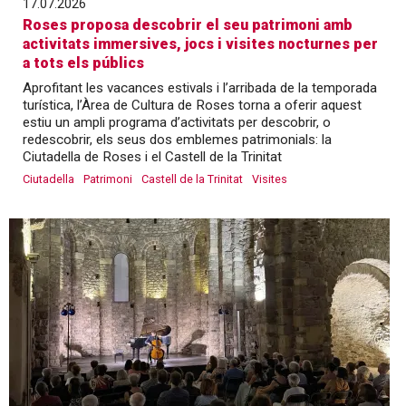
17.07.2026
Roses proposa descobrir el seu patrimoni amb
activitats immersives, jocs i visites nocturnes per
a tots els públics
Aprofitant les vacances estivals i l’arribada de la temporada
turística, l’Àrea de Cultura de Roses torna a oferir aquest
estiu un ampli programa d’activitats per descobrir, o
redescobrir, els seus dos emblemes patrimonials: la
Ciutadella de Roses i el Castell de la Trinitat
Ciutadella
Patrimoni
Castell de la Trinitat
Visites