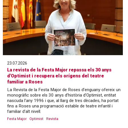
23.07.2026
La revista de la Festa Major repassa els 30 anys
d'Optimist i recupera els orígens del teatre
familiar a Roses
La Revista de la Festa Major de Roses d’enguany ofereix un
monogràfic sobre els 30 anys d’història d’Optimist, entitat
nascuda l’any 1996 i que, al llarg de tres dècades, ha portat
fins a Roses una programació estable de teatre infantil i
familiar d’alt nivell.
Festa Major
Optimist
Revista