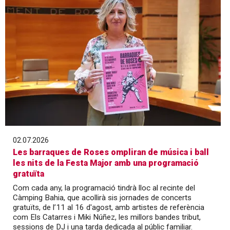
02.07.2026
Les barraques de Roses ompliran de música i ball
les nits de la Festa Major amb una programació
gratuïta
Com cada any, la programació tindrà lloc al recinte del
Càmping Bahia, que acollirà sis jornades de concerts
gratuïts, de l’11 al 16 d'agost, amb artistes de referència
com Els Catarres i Miki Núñez, les millors bandes tribut,
sessions de DJ i una tarda dedicada al públic familiar.