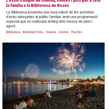
L’estiu s’omple de cinema, contes i jocs per a tota
la família a la Biblioteca de Roses
La Biblioteca presenta una nova edició de les activitats
d'estiu adreçades al públic familiar, amb una programació
especial que es realitzarà al llarg dels mesos de juliol i
agost.
Biblioteca
Activitats Estiu
Cinema
Contes
Puzzles