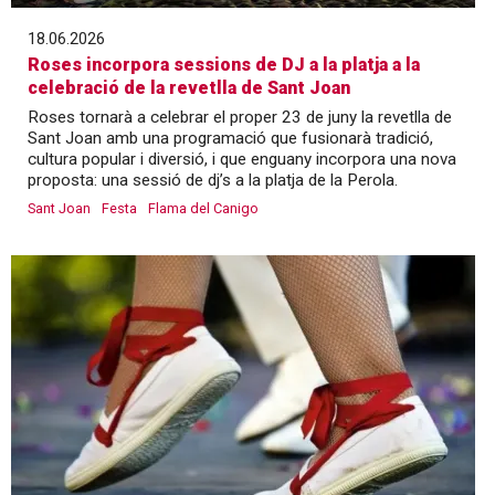
18.06.2026
Roses incorpora sessions de DJ a la platja a la
celebració de la revetlla de Sant Joan
Roses tornarà a celebrar el proper 23 de juny la revetlla de
Sant Joan amb una programació que fusionarà tradició,
cultura popular i diversió, i que enguany incorpora una nova
proposta: una sessió de dj’s a la platja de la Perola.
Sant Joan
Festa
Flama del Canigo