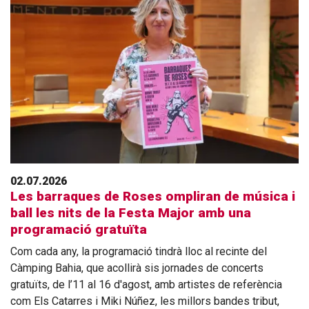
02.07.2026
Les barraques de Roses ompliran de música i
ball les nits de la Festa Major amb una
programació gratuïta
Com cada any, la programació tindrà lloc al recinte del
Càmping Bahia, que acollirà sis jornades de concerts
gratuïts, de l’11 al 16 d'agost, amb artistes de referència
com Els Catarres i Miki Núñez, les millors bandes tribut,