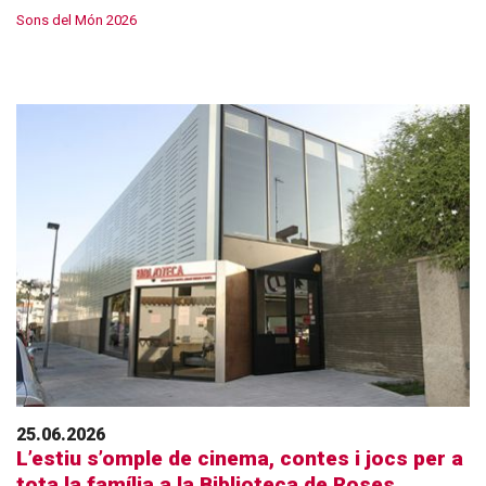
Sons del Món 2026
25.06.2026
L’estiu s’omple de cinema, contes i jocs per a
tota la família a la Biblioteca de Roses