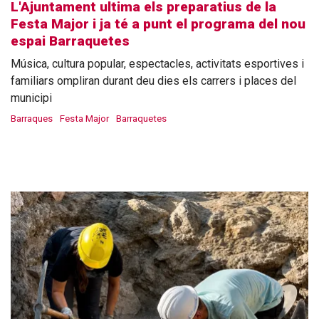
L'Ajuntament ultima els preparatius de la
Festa Major i ja té a punt el programa del nou
espai Barraquetes
Música, cultura popular, espectacles, activitats esportives i
familiars ompliran durant deu dies els carrers i places del
municipi
Barraques
Festa Major
Barraquetes