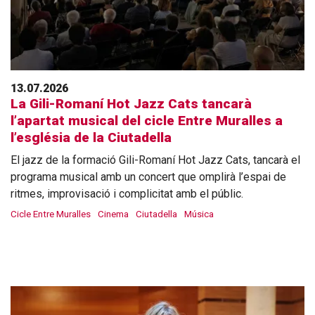
13.07.2026
La Gili-Romaní Hot Jazz Cats tancarà
l’apartat musical del cicle Entre Muralles a
l’església de la Ciutadella
El jazz de la formació Gili-Romaní Hot Jazz Cats, tancarà el
programa musical amb un concert que omplirà l’espai de
ritmes, improvisació i complicitat amb el públic.
Cicle Entre Muralles
Cinema
Ciutadella
Música