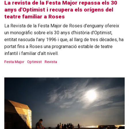
La revista de la Festa Major repassa els 30
anys d'Optimist i recupera els orígens del
teatre familiar a Roses
La Revista de la Festa Major de Roses d’enguany ofereix
un monogràfic sobre els 30 anys d’història d’Optimist,
entitat nascuda l’any 1996 i que, al llarg de tres dècades, ha
portat fins a Roses una programació estable de teatre
infantil i familiar d’alt nivell.
Festa Major
Optimist
Revista