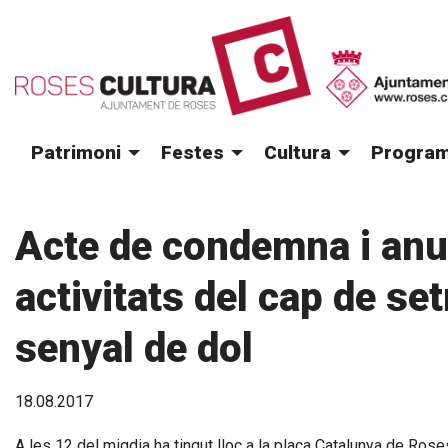
Patrimoni
Festes
Cultura
Program
Acte de condemna i anul
activitats del cap de s
senyal de dol
18.08.2017
A les 12 del migdia ha tingut lloc a la plaça Catalunya de Roses