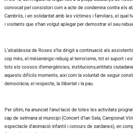
convocat pel consistori com a acte de condemna contra els atac
Cambrils, i en solidaritat amb les víctimes i familiars, el qua
i visitants que s’han volgut aplegar per demostrar el seu rebuig
L’alcaldessa de Roses s’ha dirigit a continuació als assistents
cop més, el mésenèrgic rebuig al terrorisme, tot el suport i est
tots els cossos d’emergències, institucions,entitats ciutadanes
aquests difícils moments; així com la voluntat de seguir constr
democràcia, el respecte, la llibertat i la pau.
Per últim, ha anunciat l’anul·lació de totes les activitats pro
cap de setmana al municipi (Concert d’Ian Sala, Campionat Vòle
espectacle d’animació infantil i concurs de sardanes), en comp