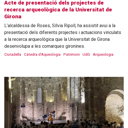
Acte de presentació dels projectes de
recerca arqueològica de la Universitat de
Girona
L’alcaldessa de Roses, Sílvia Ripoll, ha assistit avui a la
presentació dels diferents projectes i actuacions vinculats
a la recerca arqueològica que la Universitat de Girona
desenvolupa a les comarques gironines.
Ciutadella
Càtedra d'Aqueologia
Patrimoni
UdG
Arqueologia