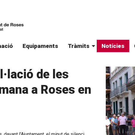
ació
Equipaments
Tràmits
Notícies
·lació de les
etmana a Roses en
, davant l’Ajuntament, el minut de silenci