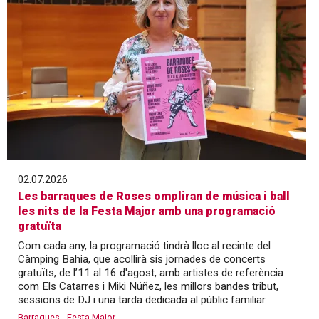
02.07.2026
Les barraques de Roses ompliran de música i ball
les nits de la Festa Major amb una programació
gratuïta
Com cada any, la programació tindrà lloc al recinte del
Càmping Bahia, que acollirà sis jornades de concerts
gratuïts, de l’11 al 16 d'agost, amb artistes de referència
com Els Catarres i Miki Núñez, les millors bandes tribut,
sessions de DJ i una tarda dedicada al públic familiar.
Barraques
Festa Major