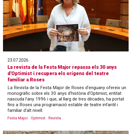
23.07.2026
La revista de la Festa Major repassa els 30 anys
d'Optimist i recupera els orígens del teatre
familiar a Roses
La Revista de la Festa Major de Roses d’enguany ofereix un
monogràfic sobre els 30 anys d’història d’Optimist, entitat
nascuda l’any 1996 i que, al llarg de tres dècades, ha portat
fins a Roses una programació estable de teatre infantil i
familiar d’alt nivell.
Festa Major
Optimist
Revista