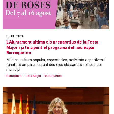
03.08.2026
L'Ajuntament ultima els preparatius de la Festa
Major i ja té a punt el programa del nou espai
Barraquetes
Música, cultura popular, espectacles, activitats esportives i
familiars ompliran durant deu dies els carrers i places del
municipi
Barraques
Festa Major
Barraquetes