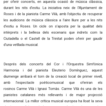
per oferir concerts, en aquesta ocasió de música clàssica,
durant les nits d’estiu. La iniciativa neix de l’Ajuntament de
Roses i de la pianista Carme Vilà, amb l’objectiu de recuperar
les audicions de música clàssica a l’aire lliure per a les nits
d’estiu a Roses. Un cicle on s’aposta per la qualitat dels
intèrprets i la bellesa dels escenaris que indrets com la
Ciutadella o el Castell de la Trinitat poden oferir per gaudir
d’una vetllada musical.
Després dels concerts del Cor i l’Orquestra Simfònica
Harmonia i del pianista Eleuterio Domínguez, aquest
diumenge arribarà el torn de la creació local de primer nivell,
amb l’espectacle poèticomusical que oferiran els
rosincs Carme Vilà i Ignasi Tomàs. Carme Vilà és una de les
pianistes catalanes més rellevants i de major projecció
internacional. La millor crítica musical europea ha lloat la seva