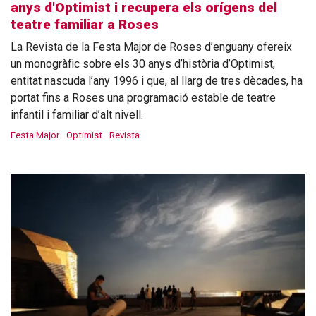
anys d'Optimist i recupera els orígens del
teatre familiar a Roses
La Revista de la Festa Major de Roses d’enguany ofereix
un monogràfic sobre els 30 anys d’història d’Optimist,
entitat nascuda l’any 1996 i que, al llarg de tres dècades, ha
portat fins a Roses una programació estable de teatre
infantil i familiar d’alt nivell.
Festa Major
Optimist
Revista