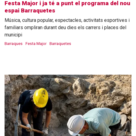
Festa Major i ja té a punt el programa del nou
espai Barraquetes
Música, cultura popular, espectacles, activitats esportives i
familiars ompliran durant deu dies els carrers i places del
municipi
Barraques
Festa Major
Barraquetes