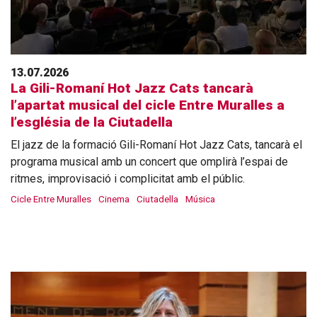
13.07.2026
La Gili-Romaní Hot Jazz Cats tancarà
l’apartat musical del cicle Entre Muralles a
l’església de la Ciutadella
El jazz de la formació Gili-Romaní Hot Jazz Cats, tancarà el
programa musical amb un concert que omplirà l’espai de
ritmes, improvisació i complicitat amb el públic.
Cicle Entre Muralles
Cinema
Ciutadella
Música