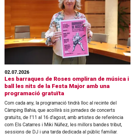
02.07.2026
Les barraques de Roses ompliran de música i
ball les nits de la Festa Major amb una
programació gratuïta
Com cada any, la programació tindrà lloc al recinte del
Càmping Bahia, que acollirà sis jornades de concerts
gratuïts, de l’11 al 16 d'agost, amb artistes de referència
com Els Catarres i Miki Núñez, les millors bandes tribut,
sessions de DJ i una tarda dedicada al públic familiar.