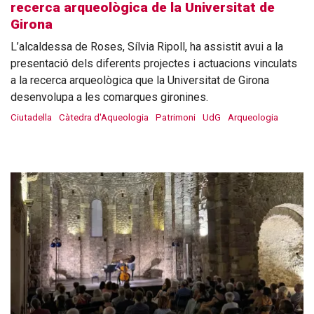
recerca arqueològica de la Universitat de
Girona
L’alcaldessa de Roses, Sílvia Ripoll, ha assistit avui a la
presentació dels diferents projectes i actuacions vinculats
a la recerca arqueològica que la Universitat de Girona
desenvolupa a les comarques gironines.
Ciutadella
Càtedra d'Aqueologia
Patrimoni
UdG
Arqueologia