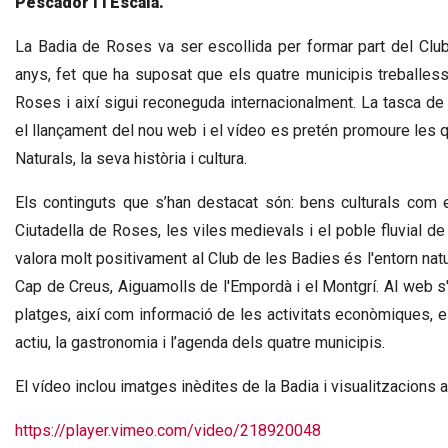
Pescador i l'Escala.
La Badia de Roses va ser escollida per formar part del Clu
anys, fet que ha suposat que els quatre municipis treballes
Roses i així sigui reconeguda internacionalment. La tasca de
el llançament del nou web i el vídeo es pretén promoure les 
Naturals, la seva història i cultura.
Els continguts que s’han destacat són: bens culturals com e
Ciutadella de Roses, les viles medievals i el poble fluvial 
valora molt positivament al Club de les Badies és l'entorn natu
Cap de Creus, Aiguamolls de l'Empordà i el Montgrí. Al web s'
platges, així com informació de les activitats econòmiques, el
actiu, la gastronomia i l’agenda dels quatre municipis.
El vídeo inclou imatges inèdites de la Badia i visualitzacions aè
https://player.vimeo.com/video/218920048