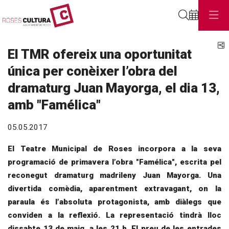
Cerca
C
El TMR ofereix una oportunitat
única per conèixer l’obra del
dramaturg Juan Mayorga, el dia 13,
amb "Famélica"
05.05.2017
El Teatre Municipal de Roses incorpora a la seva
programació de primavera l’obra "Famélica", escrita pel
reconegut dramaturg madrileny Juan Mayorga. Una
divertida comèdia, aparentment extravagant, on la
paraula és l’absoluta protagonista, amb diàlegs que
conviden a la reflexió. La representació tindrà lloc
dissabte 13 de maig, a les 21 h. El preu de les entrades