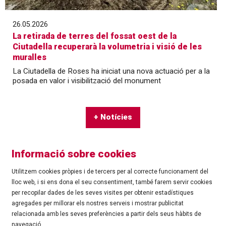
26.05.2026
La retirada de terres del fossat oest de la
Ciutadella recuperarà la volumetria i visió de les
muralles
La Ciutadella de Roses ha iniciat una nova actuació per a la
posada en valor i visibilització del monument
+ Notícies
Informació sobre cookies
Utilitzem cookies pròpies i de tercers per al correcte funcionament del
lloc web, i si ens dona el seu consentiment, també farem servir cookies
per recopilar dades de les seves visites per obtenir estadístiques
agregades per millorar els nostres serveis i mostrar publicitat
©
Ajuntament de Roses
| C/ Tarragona, 81 | 17480 ROSES
relacionada amb les seves preferències a partir dels seus hàbits de
Tel.: 972 25 24 00 |
cultura@roses.cat
navegació.