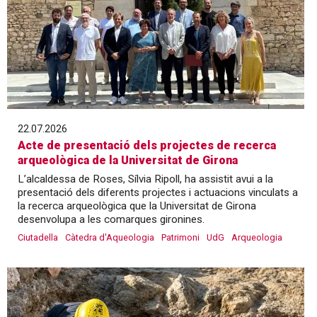
22.07.2026
Acte de presentació dels projectes de recerca
arqueològica de la Universitat de Girona
L’alcaldessa de Roses, Sílvia Ripoll, ha assistit avui a la
presentació dels diferents projectes i actuacions vinculats a
la recerca arqueològica que la Universitat de Girona
desenvolupa a les comarques gironines.
Ciutadella
Càtedra d'Aqueologia
Patrimoni
UdG
Arqueologia