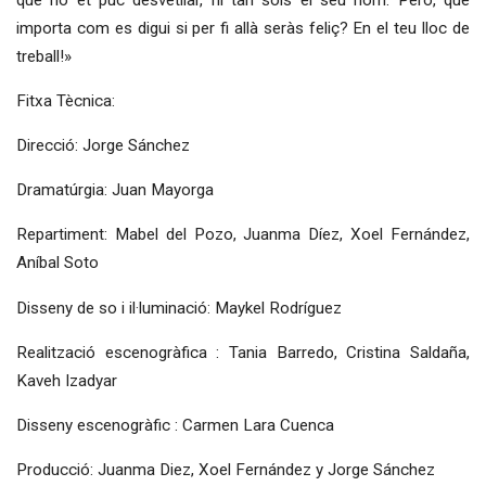
importa com es digui si per fi allà seràs feliç? En el teu lloc de
treball!»
Fitxa Tècnica:
Direcció: Jorge Sánchez
Dramatúrgia: Juan Mayorga
Repartiment: Mabel del Pozo, Juanma Díez, Xoel Fernández,
Aníbal Soto
Disseny de so i il·luminació: Maykel Rodríguez
Realització escenogràfica : Tania Barredo, Cristina Saldaña,
Kaveh Izadyar
Disseny escenogràfic : Carmen Lara Cuenca
Producció: Juanma Diez, Xoel Fernández y Jorge Sánchez