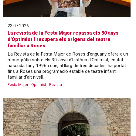
23.07.2026
La revista de la Festa Major repassa els 30 anys
d'Optimist i recupera els orígens del teatre
familiar a Roses
La Revista de la Festa Major de Roses d’enguany ofereix un
monogràfic sobre els 30 anys d’història d’Optimist, entitat
nascuda l’any 1996 i que, al llarg de tres dècades, ha portat
fins a Roses una programació estable de teatre infantil i
familiar d’alt nivell.
Festa Major
Optimist
Revista