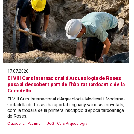
17.07.2026
El VIII Curs Internacional d’Arqueologia de Roses
posa al descobert part de l’hàbitat tardoantic de la
Ciutadella
El VIII Curs Internacional d’Arqueologia Medieval i Moderna-
Ciutadella de Roses ha aportat enguany valuoses novetats,
com la troballa de la primera inscripció d’època tardoantiga
de Roses.
Ciutadella
Patrimoni
UdG
Curs Arqueologia