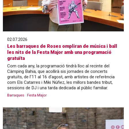
02.07.2026
Les barraques de Roses ompliran de música i ball
les nits de la Festa Major amb una programació
gratuïta
Com cada any, la programació tindrà lloc al recinte del
Càmping Bahia, que acollirà sis jornades de concerts
gratuïts, de l’11 al 16 d'agost, amb artistes de referència
com Els Catarres i Miki Núñez, les millors bandes tribut,
sessions de DJ i una tarda dedicada al públic familiar.
Barraques
Festa Major