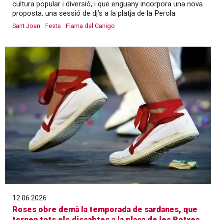
cultura popular i diversió, i que enguany incorpora una nova
proposta: una sessió de dj’s a la platja de la Perola.
Sant Joan
Festa
Flama del Canigo
12.06.2026
Roses obre demà la temporada de sardanes, que
tornen tots els dissabtes a la plaça de les Botxes