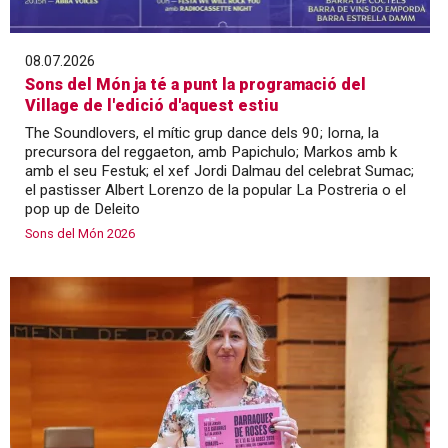
08.07.2026
Sons del Món ja té a punt la programació del
Village de l'edició d'aquest estiu
The Soundlovers, el mític grup dance dels 90; Iorna, la
precursora del reggaeton, amb Papichulo; Markos amb k
amb el seu Festuk; el xef Jordi Dalmau del celebrat Sumac;
el pastisser Albert Lorenzo de la popular La Postreria o el
pop up de Deleito
Sons del Món 2026