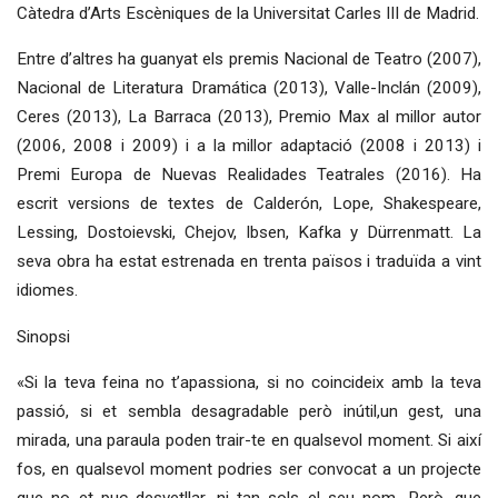
Càtedra d’Arts Escèniques de la Universitat Carles III de Madrid.
Entre d’altres ha guanyat els premis Nacional de Teatro (2007),
Nacional de Literatura Dramática (2013), Valle-Inclán (2009),
Ceres (2013), La Barraca (2013), Premio Max al millor autor
(2006, 2008 i 2009) i a la millor adaptació (2008 i 2013) i
Premi Europa de Nuevas Realidades Teatrales (2016). Ha
escrit versions de textes de Calderón, Lope, Shakespeare,
Lessing, Dostoievski, Chejov, Ibsen, Kafka y Dürrenmatt. La
seva obra ha estat estrenada en trenta països i traduïda a vint
idiomes.
Sinopsi
«Si la teva feina no t’apassiona, si no coincideix amb la teva
passió, si et sembla desagradable però inútil,un gest, una
mirada, una paraula poden trair-te en qualsevol moment. Si així
fos, en qualsevol moment podries ser convocat a un projecte
que no et puc desvetllar, ni tan sols el seu nom. Però, que