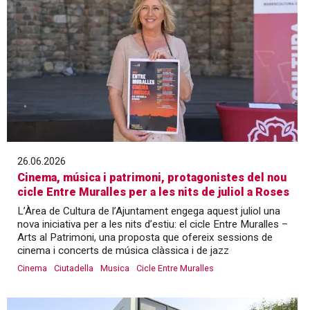
26.06.2026
Cinema, música i patrimoni, protagonistes del nou
cicle Entre Muralles per a les nits de juliol a Roses
L’Àrea de Cultura de l’Ajuntament engega aquest juliol una
nova iniciativa per a les nits d’estiu: el cicle Entre Muralles –
Arts al Patrimoni, una proposta que ofereix sessions de
cinema i concerts de música clàssica i de jazz
Cinema
Ciutadella
Musica
Cicle Entre Muralles