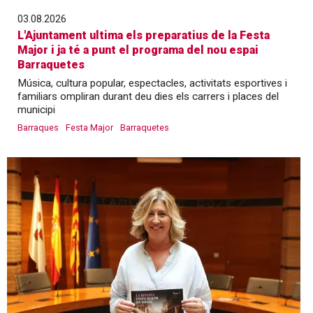
03.08.2026
L'Ajuntament ultima els preparatius de la Festa
Major i ja té a punt el programa del nou espai
Barraquetes
Música, cultura popular, espectacles, activitats esportives i
familiars ompliran durant deu dies els carrers i places del
municipi
Barraques
Festa Major
Barraquetes