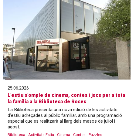
25.06.2026
L’estiu s’omple de cinema, contes i jocs per a tota
la família a la Biblioteca de Roses
La Biblioteca presenta una nova edició de les activitats
d'estiu adreçades al públic familiar, amb una programació
especial que es realitzarà al llarg dels mesos de juliol i
agost.
Biblioteca
Activitats Estiu
Cinema
Contes
Puzzles