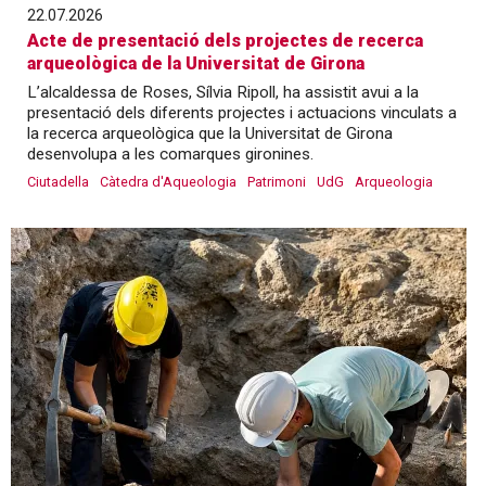
22.07.2026
Acte de presentació dels projectes de recerca
arqueològica de la Universitat de Girona
L’alcaldessa de Roses, Sílvia Ripoll, ha assistit avui a la
presentació dels diferents projectes i actuacions vinculats a
la recerca arqueològica que la Universitat de Girona
desenvolupa a les comarques gironines.
Ciutadella
Càtedra d'Aqueologia
Patrimoni
UdG
Arqueologia