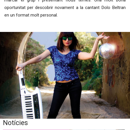
oportunitat per descobrir novament a la cantant Dolo Beltran
en un format molt personal.
Notícies
Diapositiva 1 de 1