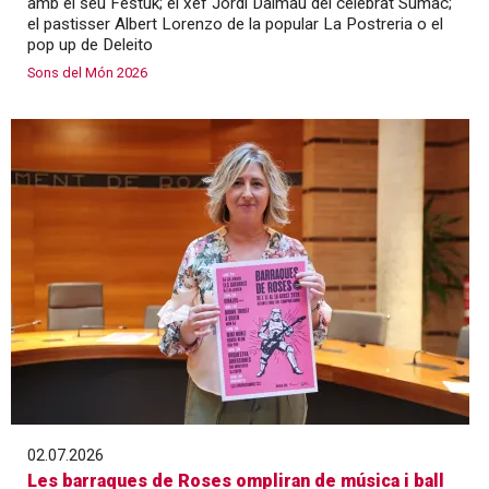
amb el seu Festuk; el xef Jordi Dalmau del celebrat Sumac;
el pastisser Albert Lorenzo de la popular La Postreria o el
pop up de Deleito
Sons del Món 2026
02.07.2026
Les barraques de Roses ompliran de música i ball