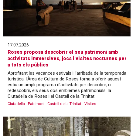
17.07.2026
Roses proposa descobrir el seu patrimoni amb
activitats immersives, jocs i visites nocturnes per
a tots els públics
Aprofitant les vacances estivals i l’arribada de la temporada
turística, l’Àrea de Cultura de Roses torna a oferir aquest
estiu un ampli programa d’activitats per descobrir, o
redescobrir, els seus dos emblemes patrimonials: la
Ciutadella de Roses i el Castell de la Trinitat
Ciutadella
Patrimoni
Castell de la Trinitat
Visites