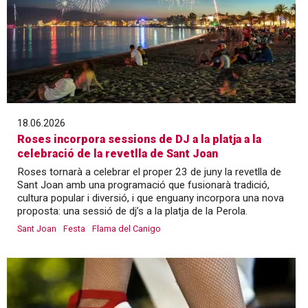
18.06.2026
Roses incorpora sessions de DJ a la platja a la
celebració de la revetlla de Sant Joan
Roses tornarà a celebrar el proper 23 de juny la revetlla de
Sant Joan amb una programació que fusionarà tradició,
cultura popular i diversió, i que enguany incorpora una nova
proposta: una sessió de dj’s a la platja de la Perola.
Sant Joan
Festa
Flama del Canigo