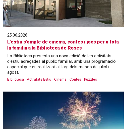
25.06.2026
L’estiu s’omple de cinema, contes i jocs per a tota
la família a la Biblioteca de Roses
La Biblioteca presenta una nova edició de les activitats
d'estiu adreçades al públic familiar, amb una programació
especial que es realitzarà al llarg dels mesos de juliol i
agost.
Biblioteca
Activitats Estiu
Cinema
Contes
Puzzles