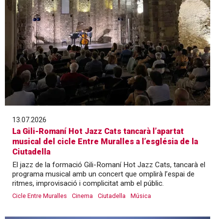
13.07.2026
La Gili-Romaní Hot Jazz Cats tancarà l’apartat
musical del cicle Entre Muralles a l’església de la
Ciutadella
El jazz de la formació Gili-Romaní Hot Jazz Cats, tancarà el
programa musical amb un concert que omplirà l’espai de
ritmes, improvisació i complicitat amb el públic.
Cicle Entre Muralles
Cinema
Ciutadella
Música