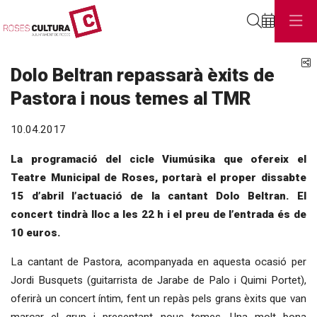
Cerca
C
Dolo Beltran repassarà èxits de
Pastora i nous temes al TMR
10.04.2017
La programació del cicle Viumúsika que ofereix el
Teatre Municipal de Roses, portarà el proper dissabte
15 d’abril l’actuació de la cantant Dolo Beltran. El
concert tindrà lloc a les 22 h i el preu de l’entrada és de
10 euros.
La cantant de Pastora, acompanyada en aquesta ocasió per
Jordi Busquets (guitarrista de Jarabe de Palo i Quimi Portet),
oferirà un concert íntim, fent un repàs pels grans èxits que van
marcar el grup i presentant nous temes. Una molt bona