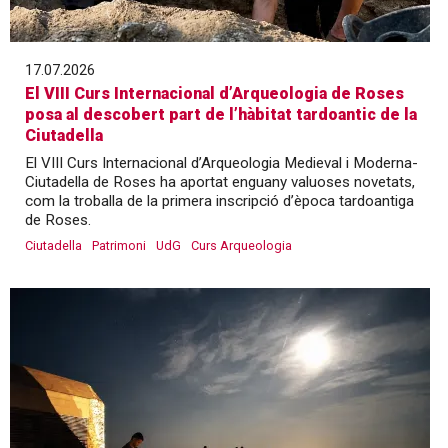
17.07.2026
El VIII Curs Internacional d’Arqueologia de Roses
posa al descobert part de l’hàbitat tardoantic de la
Ciutadella
El VIII Curs Internacional d’Arqueologia Medieval i Moderna-
Ciutadella de Roses ha aportat enguany valuoses novetats,
com la troballa de la primera inscripció d’època tardoantiga
de Roses.
Ciutadella
Patrimoni
UdG
Curs Arqueologia