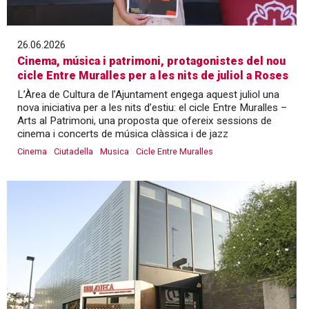
26.06.2026
Cinema, música i patrimoni, protagonistes del nou
cicle Entre Muralles per a les nits de juliol a Roses
L’Àrea de Cultura de l’Ajuntament engega aquest juliol una
nova iniciativa per a les nits d’estiu: el cicle Entre Muralles –
Arts al Patrimoni, una proposta que ofereix sessions de
cinema i concerts de música clàssica i de jazz
Cinema
Ciutadella
Musica
Cicle Entre Muralles