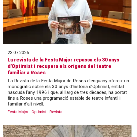
23.07.2026
La revista de la Festa Major repassa els 30 anys
d'Optimist i recupera els orígens del teatre
familiar a Roses
La Revista de la Festa Major de Roses d’enguany ofereix un
monogràfic sobre els 30 anys d’història d’Optimist, entitat
nascuda l’any 1996 i que, al llarg de tres dècades, ha portat
fins a Roses una programació estable de teatre infantil i
familiar d’alt nivell.
Festa Major
Optimist
Revista