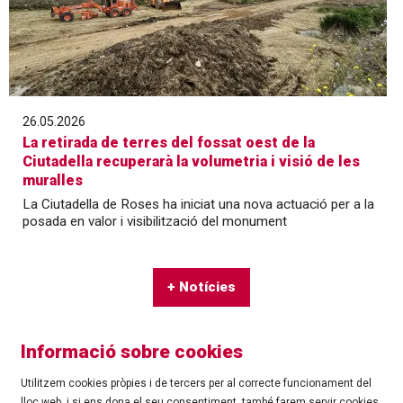
26.05.2026
La retirada de terres del fossat oest de la
Ciutadella recuperarà la volumetria i visió de les
muralles
La Ciutadella de Roses ha iniciat una nova actuació per a la
posada en valor i visibilització del monument
+ Notícies
Informació sobre cookies
Utilitzem cookies pròpies i de tercers per al correcte funcionament del
lloc web, i si ens dona el seu consentiment, també farem servir cookies