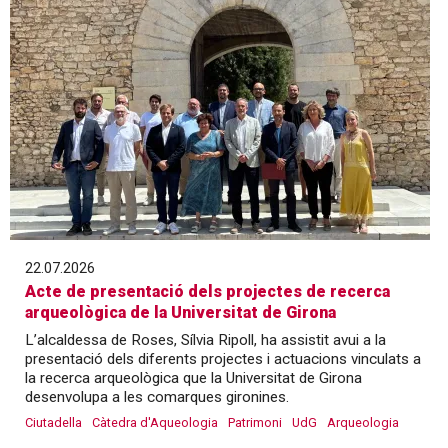
22.07.2026
Acte de presentació dels projectes de recerca
arqueològica de la Universitat de Girona
L’alcaldessa de Roses, Sílvia Ripoll, ha assistit avui a la
presentació dels diferents projectes i actuacions vinculats a
la recerca arqueològica que la Universitat de Girona
desenvolupa a les comarques gironines.
Ciutadella
Càtedra d'Aqueologia
Patrimoni
UdG
Arqueologia