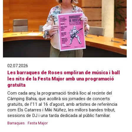
02.07.2026
Les barraques de Roses ompliran de música i ball
les nits de la Festa Major amb una programació
gratuïta
Com cada any, la programació tindrà lloc al recinte del
Càmping Bahia, que acollirà sis jornades de concerts
gratuïts, de l’11 al 16 d'agost, amb artistes de referència
com Els Catarres i Miki Núñez, les millors bandes tribut,
sessions de DJ i una tarda dedicada al públic familiar.
Barraques
Festa Major