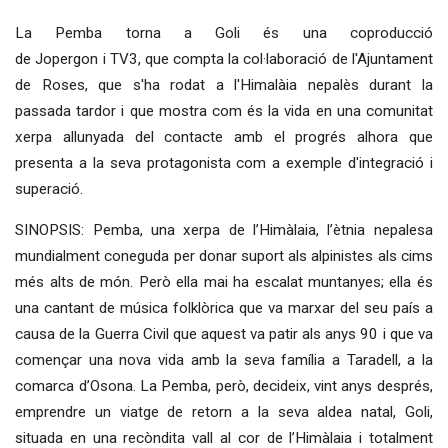
La Pemba torna a Goli és una coproducció
de Jopergon i TV3, que compta la col·laboració de l'Ajuntament
de Roses, que s'ha rodat a l'Himalàia nepalès durant la
passada tardor i que mostra com és la vida en una comunitat
xerpa allunyada del contacte amb el progrés alhora que
presenta a la seva protagonista com a exemple d'integració i
superació.
SINOPSIS: Pemba, una xerpa de l’Himàlaia, l’ètnia nepalesa
mundialment coneguda per donar suport als alpinistes als cims
més alts de món. Però ella mai ha escalat muntanyes; ella és
una cantant de música folklòrica que va marxar del seu país a
causa de la Guerra Civil que aquest va patir als anys 90 i que va
començar una nova vida amb la seva família a Taradell, a la
comarca d’Osona. La Pemba, però, decideix, vint anys després,
emprendre un viatge de retorn a la seva aldea natal, Goli,
situada en una recòndita vall al cor de l’Himàlaia i totalment