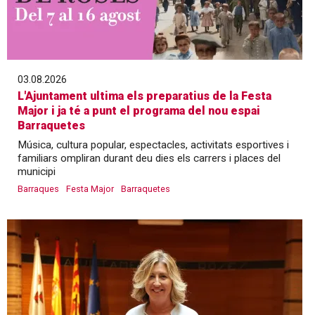
03.08.2026
L'Ajuntament ultima els preparatius de la Festa
Major i ja té a punt el programa del nou espai
Barraquetes
Música, cultura popular, espectacles, activitats esportives i
familiars ompliran durant deu dies els carrers i places del
municipi
Barraques
Festa Major
Barraquetes