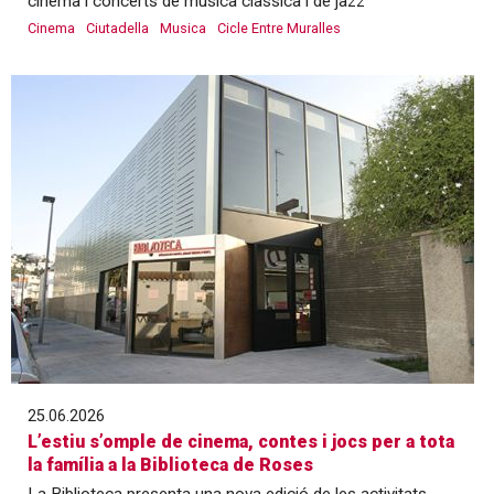
cinema i concerts de música clàssica i de jazz
Cinema
Ciutadella
Musica
Cicle Entre Muralles
25.06.2026
L’estiu s’omple de cinema, contes i jocs per a tota
la família a la Biblioteca de Roses