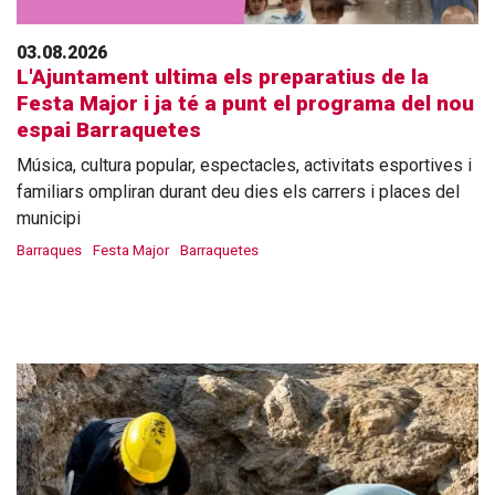
03.08.2026
L'Ajuntament ultima els preparatius de la
Festa Major i ja té a punt el programa del nou
espai Barraquetes
Música, cultura popular, espectacles, activitats esportives i
familiars ompliran durant deu dies els carrers i places del
municipi
Barraques
Festa Major
Barraquetes