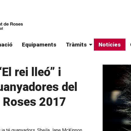
ació
Equipaments
Tràmits
Notícies
El rei lleó” i
uanyadores del
e Roses 2017
s ja té guanyadors. Sheila Jane McKinnon,