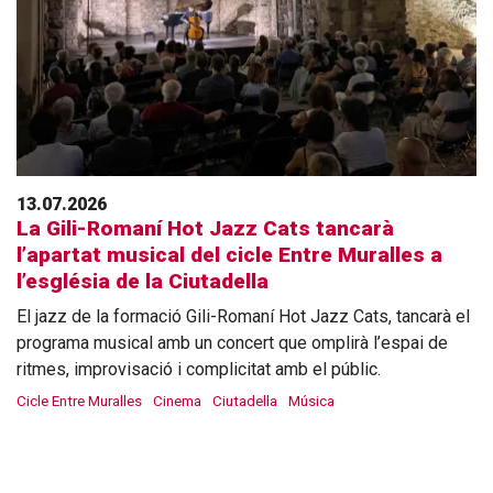
13.07.2026
La Gili-Romaní Hot Jazz Cats tancarà
l’apartat musical del cicle Entre Muralles a
l’església de la Ciutadella
El jazz de la formació Gili-Romaní Hot Jazz Cats, tancarà el
programa musical amb un concert que omplirà l’espai de
ritmes, improvisació i complicitat amb el públic.
Cicle Entre Muralles
Cinema
Ciutadella
Música