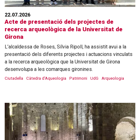
22.07.2026
Acte de presentació dels projectes de
recerca arqueològica de la Universitat de
Girona
L’alcaldessa de Roses, Sílvia Ripoll, ha assistit avui a la
presentació dels diferents projectes i actuacions vinculats
a la recerca arqueològica que la Universitat de Girona
desenvolupa a les comarques gironines.
Ciutadella
Càtedra d'Aqueologia
Patrimoni
UdG
Arqueologia