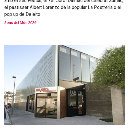
amb el seu Festuk; el xef Jordi Dalmau del celebrat Sumac;
el pastisser Albert Lorenzo de la popular La Postreria o el
pop up de Deleito
Sons del Món 2026