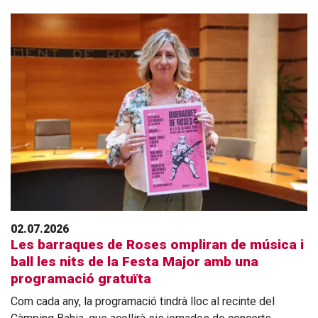
02.07.2026
Les barraques de Roses ompliran de música i
ball les nits de la Festa Major amb una
programació gratuïta
Com cada any, la programació tindrà lloc al recinte del