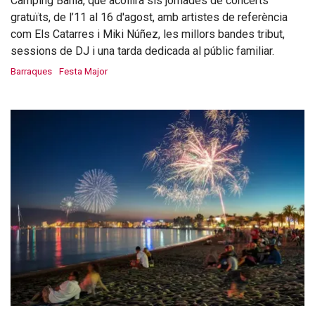
Càmping Bahia, que acollirà sis jornades de concerts
gratuïts, de l’11 al 16 d'agost, amb artistes de referència
com Els Catarres i Miki Núñez, les millors bandes tribut,
sessions de DJ i una tarda dedicada al públic familiar.
Barraques
Festa Major