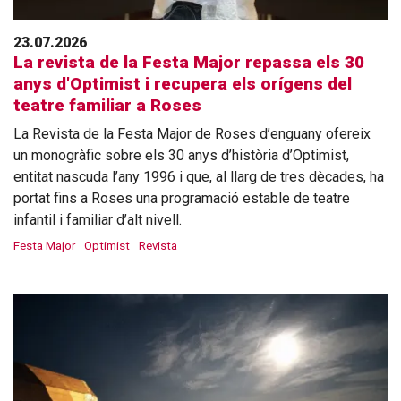
23.07.2026
La revista de la Festa Major repassa els 30
anys d'Optimist i recupera els orígens del
teatre familiar a Roses
La Revista de la Festa Major de Roses d’enguany ofereix
un monogràfic sobre els 30 anys d’història d’Optimist,
entitat nascuda l’any 1996 i que, al llarg de tres dècades, ha
portat fins a Roses una programació estable de teatre
infantil i familiar d’alt nivell.
Festa Major
Optimist
Revista