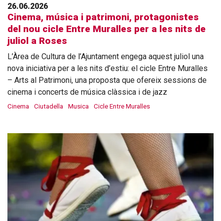
26.06.2026
Cinema, música i patrimoni, protagonistes
del nou cicle Entre Muralles per a les nits de
juliol a Roses
L’Àrea de Cultura de l’Ajuntament engega aquest juliol una
nova iniciativa per a les nits d’estiu: el cicle Entre Muralles
– Arts al Patrimoni, una proposta que ofereix sessions de
cinema i concerts de música clàssica i de jazz
Cinema
Ciutadella
Musica
Cicle Entre Muralles