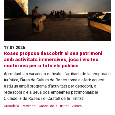
17.07.2026
Roses proposa descobrir el seu patrimoni
amb activitats immersives, jocs i visites
nocturnes per a tots els públics
Aprofitant les vacances estivals i l’arribada de la temporada
turística, l’Àrea de Cultura de Roses torna a oferir aquest
estiu un ampli programa d’activitats per descobrir, o
redescobrir, els seus dos emblemes patrimonials: la
Ciutadella de Roses i el Castell de la Trinitat
Ciutadella
Patrimoni
Castell de la Trinitat
Visites