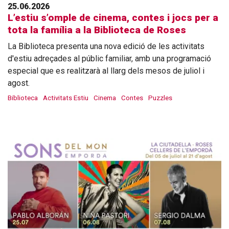
25.06.2026
L’estiu s’omple de cinema, contes i jocs per a
tota la família a la Biblioteca de Roses
La Biblioteca presenta una nova edició de les activitats
d'estiu adreçades al públic familiar, amb una programació
especial que es realitzarà al llarg dels mesos de juliol i
agost.
Biblioteca
Activitats Estiu
Cinema
Contes
Puzzles