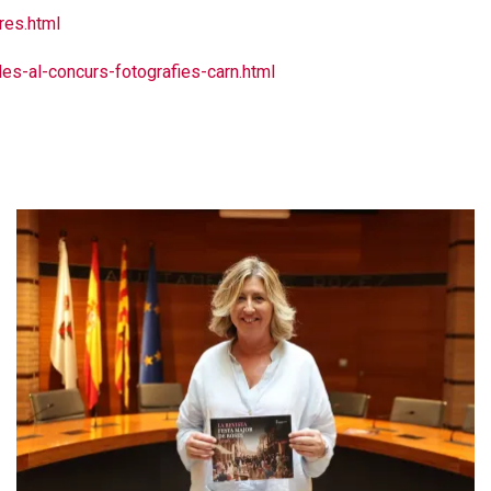
res.html
es-al-concurs-fotografies-carn.html