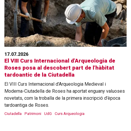
17.07.2026
El VIII Curs Internacional d’Arqueologia de
Roses posa al descobert part de l’hàbitat
tardoantic de la Ciutadella
El VIII Curs Internacional d’Arqueologia Medieval i
Moderna-Ciutadella de Roses ha aportat enguany valuoses
novetats, com la troballa de la primera inscripció d’època
tardoantiga de Roses.
Ciutadella
Patrimoni
UdG
Curs Arqueologia