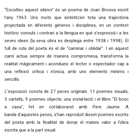
“Escolteu aquest silenci" és un poema de Joan Brossa escrit
l’any 1963. Uns mots que sintetitzen tota una trajectòria
projectada en diferents gèneres i disciplines, en un context
històric convuls i contrari a la llengua en què s’expressà i a les
seves idees (la seva obra es desplega entre 1938 i 1998). El
full de ruta del poeta és el de “caminar i oblidar”. I en aquest
camí actua sempre de manera compromesa, transforma la
realitat màgicament i acondueix el lector o espectador cap a
una reflexió crítica i irònica, amb uns elements mínims i
senzills.
L’exposició consta de 27 peces originals: 11 poemes visuals,
5 cartells, 9 poemes objecte, una instal·lació i el llibre "El bosc
a casa", fet en col·laboració amb Pere Jaume. A
banda d’aquestes peces, s’han reproduït disset poemes escrits
del poeta amb la finalitat de donar el mateix valor a l’obra
escrita que a la part visual.