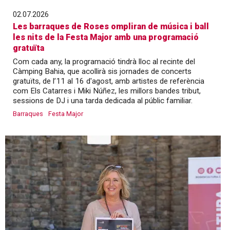
02.07.2026
Les barraques de Roses ompliran de música i ball
les nits de la Festa Major amb una programació
gratuïta
Com cada any, la programació tindrà lloc al recinte del
Càmping Bahia, que acollirà sis jornades de concerts
gratuïts, de l’11 al 16 d'agost, amb artistes de referència
com Els Catarres i Miki Núñez, les millors bandes tribut,
sessions de DJ i una tarda dedicada al públic familiar.
Barraques
Festa Major