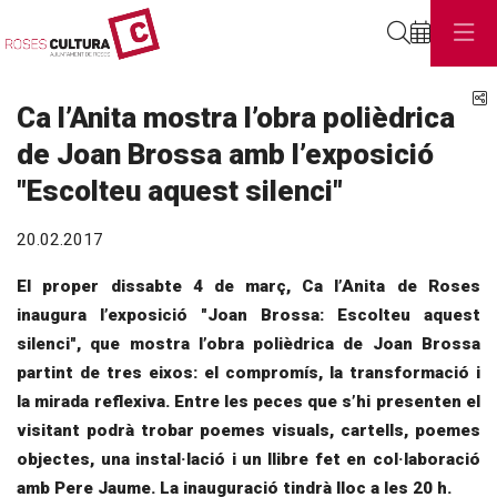
Cerca
C
Ca l’Anita mostra l’obra polièdrica
de Joan Brossa amb l’exposició
"Escolteu aquest silenci"
20.02.2017
El proper dissabte 4 de març, Ca l’Anita de Roses
inaugura l’exposició "Joan Brossa: Escolteu aquest
silenci", que mostra l’obra polièdrica de Joan Brossa
partint de tres eixos: el compromís, la transformació i
la mirada reflexiva. Entre les peces que s’hi presenten el
visitant podrà trobar poemes visuals, cartells, poemes
objectes, una instal·lació i un llibre fet en col·laboració
amb Pere Jaume. La inauguració tindrà lloc a les 20 h.