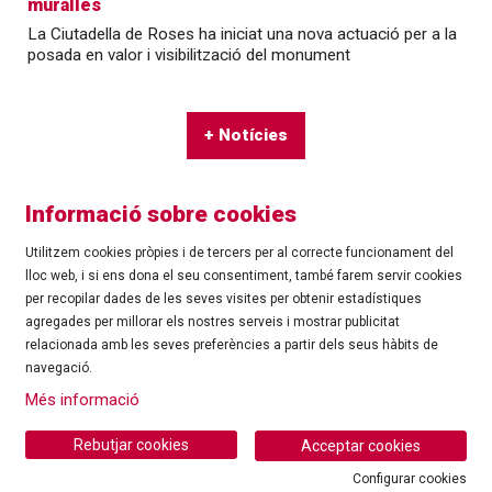
muralles
La Ciutadella de Roses ha iniciat una nova actuació per a la
posada en valor i visibilització del monument
+ Notícies
Informació sobre cookies
Utilitzem cookies pròpies i de tercers per al correcte funcionament del
lloc web, i si ens dona el seu consentiment, també farem servir cookies
per recopilar dades de les seves visites per obtenir estadístiques
agregades per millorar els nostres serveis i mostrar publicitat
©
Ajuntament de Roses
| C/ Tarragona, 81 | 17480 ROSES
relacionada amb les seves preferències a partir dels seus hàbits de
Tel.: 972 25 24 00 |
cultura@roses.cat
navegació.
Sitemap
|
Ús de Cookies
|
Contacte
|
Més informació
Ajuntament de Roses
Rebutjar cookies
Acceptar cookies
Configurar cookies