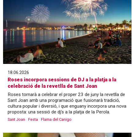
18.06.2026
Roses incorpora sessions de DJ a la platja a la
celebració de la revetlla de Sant Joan
Roses tornarà a celebrar el proper 23 de juny la revetlla de
Sant Joan amb una programació que fusionarà tradició,
cultura popular i diversió, i que enguany incorpora una nova
proposta: una sessió de dj’s a la platja de la Perola.
Sant Joan
Festa
Flama del Canigo