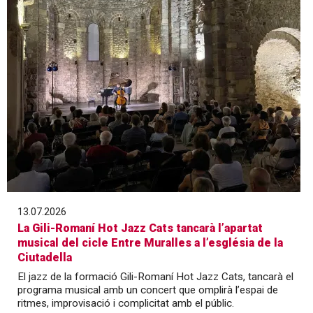
13.07.2026
La Gili-Romaní Hot Jazz Cats tancarà l’apartat
musical del cicle Entre Muralles a l’església de la
Ciutadella
El jazz de la formació Gili-Romaní Hot Jazz Cats, tancarà el
programa musical amb un concert que omplirà l’espai de
ritmes, improvisació i complicitat amb el públic.