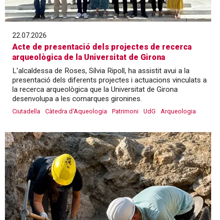
22.07.2026
Acte de presentació dels projectes de recerca
arqueològica de la Universitat de Girona
L’alcaldessa de Roses, Sílvia Ripoll, ha assistit avui a la
presentació dels diferents projectes i actuacions vinculats a
la recerca arqueològica que la Universitat de Girona
desenvolupa a les comarques gironines.
Ciutadella
Càtedra d'Aqueologia
Patrimoni
UdG
Arqueologia