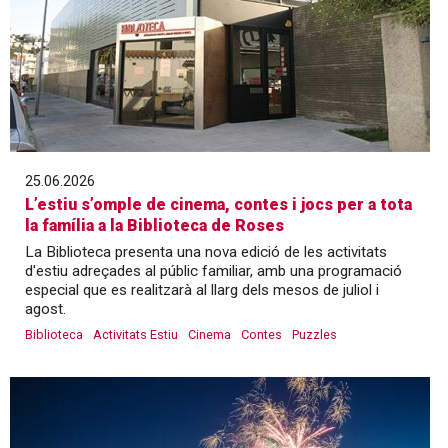
25.06.2026
L’estiu s’omple de cinema, contes i jocs per a tota
la família a la Biblioteca de Roses
La Biblioteca presenta una nova edició de les activitats
d'estiu adreçades al públic familiar, amb una programació
especial que es realitzarà al llarg dels mesos de juliol i
agost.
Biblioteca
Activitats Estiu
Cinema
Contes
Puzzles