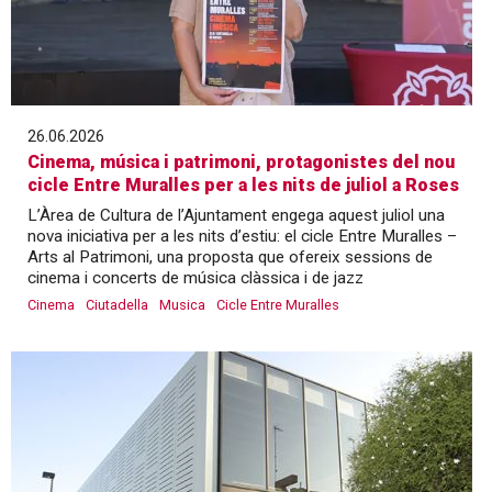
26.06.2026
Cinema, música i patrimoni, protagonistes del nou
cicle Entre Muralles per a les nits de juliol a Roses
L’Àrea de Cultura de l’Ajuntament engega aquest juliol una
nova iniciativa per a les nits d’estiu: el cicle Entre Muralles –
Arts al Patrimoni, una proposta que ofereix sessions de
cinema i concerts de música clàssica i de jazz
Cinema
Ciutadella
Musica
Cicle Entre Muralles