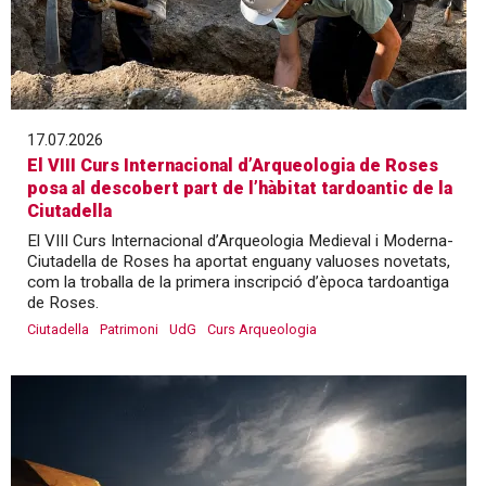
17.07.2026
El VIII Curs Internacional d’Arqueologia de Roses
posa al descobert part de l’hàbitat tardoantic de la
Ciutadella
El VIII Curs Internacional d’Arqueologia Medieval i Moderna-
Ciutadella de Roses ha aportat enguany valuoses novetats,
com la troballa de la primera inscripció d’època tardoantiga
de Roses.
Ciutadella
Patrimoni
UdG
Curs Arqueologia