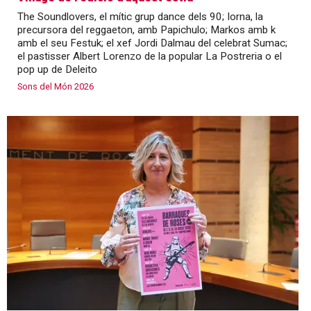
The Soundlovers, el mític grup dance dels 90; Iorna, la
precursora del reggaeton, amb Papichulo; Markos amb k
amb el seu Festuk; el xef Jordi Dalmau del celebrat Sumac;
el pastisser Albert Lorenzo de la popular La Postreria o el
pop up de Deleito
Sons del Món 2026