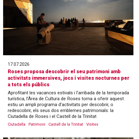
17.07.2026
Roses proposa descobrir el seu patrimoni amb
activitats immersives, jocs i visites nocturnes per
a tots els públics
Aprofitant les vacances estivals i l’arribada de la temporada
turística, l’Àrea de Cultura de Roses torna a oferir aquest
estiu un ampli programa d’activitats per descobrir, o
redescobrir, els seus dos emblemes patrimonials: la
Ciutadella de Roses i el Castell de la Trinitat
Ciutadella
Patrimoni
Castell de la Trinitat
Visites