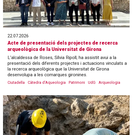
22.07.2026
Acte de presentació dels projectes de recerca
arqueològica de la Universitat de Girona
L’alcaldessa de Roses, Sílvia Ripoll, ha assistit avui a la
presentació dels diferents projectes i actuacions vinculats a
la recerca arqueològica que la Universitat de Girona
desenvolupa a les comarques gironines.
Ciutadella
Càtedra d'Aqueologia
Patrimoni
UdG
Arqueologia