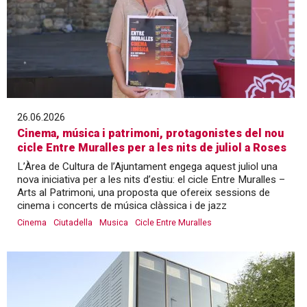
26.06.2026
Cinema, música i patrimoni, protagonistes del nou
cicle Entre Muralles per a les nits de juliol a Roses
L’Àrea de Cultura de l’Ajuntament engega aquest juliol una
nova iniciativa per a les nits d’estiu: el cicle Entre Muralles –
Arts al Patrimoni, una proposta que ofereix sessions de
cinema i concerts de música clàssica i de jazz
Cinema
Ciutadella
Musica
Cicle Entre Muralles