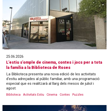
25.06.2026
L’estiu s’omple de cinema, contes i jocs per a tota
la família a la Biblioteca de Roses
La Biblioteca presenta una nova edició de les activitats
d'estiu adreçades al públic familiar, amb una programació
especial que es realitzarà al llarg dels mesos de juliol i
agost.
Biblioteca
Activitats Estiu
Cinema
Contes
Puzzles