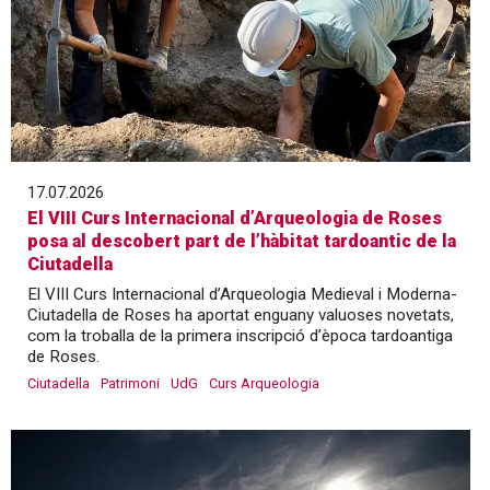
17.07.2026
El VIII Curs Internacional d’Arqueologia de Roses
posa al descobert part de l’hàbitat tardoantic de la
Ciutadella
El VIII Curs Internacional d’Arqueologia Medieval i Moderna-
Ciutadella de Roses ha aportat enguany valuoses novetats,
com la troballa de la primera inscripció d’època tardoantiga
de Roses.
Ciutadella
Patrimoni
UdG
Curs Arqueologia