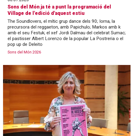
Sons del Món ja té a punt la programació del
Village de l'edició d'aquest estiu
The Soundlovers, el mític grup dance dels 90; Iorna, la
precursora del reggaeton, amb Papichulo; Markos amb k
amb el seu Festuk; el xef Jordi Dalmau del celebrat Sumac;
el pastisser Albert Lorenzo de la popular La Postreria o el
pop up de Deleito
Sons del Món 2026