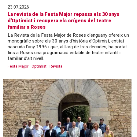
23.07.2026
La revista de la Festa Major repassa els 30 anys
d'Optimist i recupera els orígens del teatre
familiar a Roses
La Revista de la Festa Major de Roses d’enguany ofereix un
monogràfic sobre els 30 anys d’història d’Optimist, entitat
nascuda l’any 1996 i que, al llarg de tres dècades, ha portat
fins a Roses una programació estable de teatre infantil i
familiar d’alt nivell.
Festa Major
Optimist
Revista