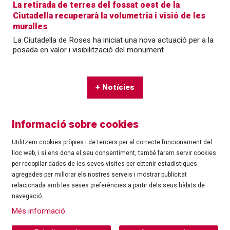
La retirada de terres del fossat oest de la
Ciutadella recuperarà la volumetria i visió de les
muralles
La Ciutadella de Roses ha iniciat una nova actuació per a la
posada en valor i visibilització del monument
+ Notícies
Informació sobre cookies
Utilitzem cookies pròpies i de tercers per al correcte funcionament del
lloc web, i si ens dona el seu consentiment, també farem servir cookies
per recopilar dades de les seves visites per obtenir estadístiques
agregades per millorar els nostres serveis i mostrar publicitat
©
Ajuntament de Roses
| C/ Tarragona, 81 | 17480 ROSES
relacionada amb les seves preferències a partir dels seus hàbits de
Tel.: 972 25 24 00 |
cultura@roses.cat
navegació.
Sitemap
|
Ús de Cookies
|
Contacte
|
Més informació
Ajuntament de Roses