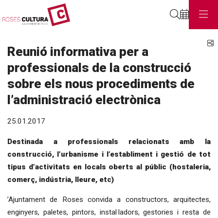
Cerca
C
Reunió informativa per a
professionals de la construcció
sobre els nous procediments de
l’administració electrònica
25.01.2017
Destinada a professionals relacionats amb la
construcció, l’urbanisme i l’establiment i gestió de tot
tipus d’activitats en locals oberts al públic (hostaleria,
comerç, indústria, lleure, etc)
’Ajuntament de Roses convida a constructors, arquitectes,
enginyers, paletes, pintors, instal·ladors, gestories i resta de