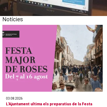
Notícies
Diapositiva 1 de 1
03.08.2026
L'Ajuntament ultima els preparatius de la Festa