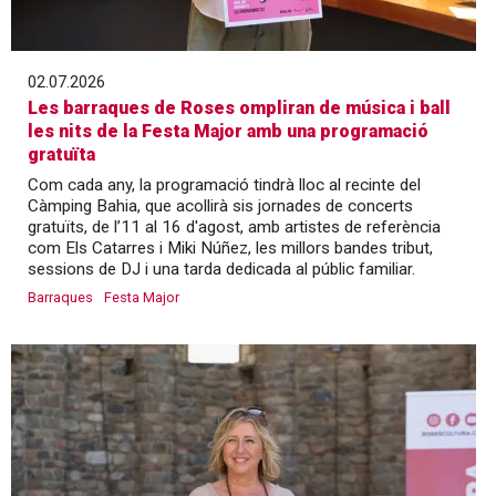
02.07.2026
Les barraques de Roses ompliran de música i ball
les nits de la Festa Major amb una programació
gratuïta
Com cada any, la programació tindrà lloc al recinte del
Càmping Bahia, que acollirà sis jornades de concerts
gratuïts, de l’11 al 16 d'agost, amb artistes de referència
com Els Catarres i Miki Núñez, les millors bandes tribut,
sessions de DJ i una tarda dedicada al públic familiar.
Barraques
Festa Major