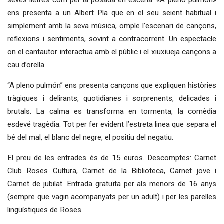
ens presenta a un Albert Pla que en el seu seient habitual i
simplement amb la seva música, omple l’escenari de cançons,
reflexions i sentiments, sovint a contracorrent. Un espectacle
on el cantautor interactua amb el públic i el xiuxiueja cançons a
cau d’orella.
“A pleno pulmón” ens presenta cançons que expliquen històries
tràgiques i delirants, quotidianes i sorprenents, delicades i
brutals. La calma es transforma en tormenta, la comèdia
esdevé tragèdia. Tot per fer evident l’estreta linea que separa el
bé del mal, el blanc del negre, el positiu del negatiu.
El preu de les entrades és de 15 euros. Descomptes: Carnet
Club Roses Cultura, Carnet de la Biblioteca, Carnet jove i
Carnet de jubilat. Entrada gratuïta per als menors de 16 anys
(sempre que vagin acompanyats per un adult) i per les parelles
lingüístiques de Roses.