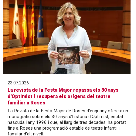
23.07.2026
La revista de la Festa Major repassa els 30 anys
d'Optimist i recupera els orígens del teatre
familiar a Roses
La Revista de la Festa Major de Roses d’enguany ofereix un
monogràfic sobre els 30 anys d’història d’Optimist, entitat
nascuda l’any 1996 i que, al llarg de tres dècades, ha portat
fins a Roses una programació estable de teatre infantil i
familiar d’alt nivell.