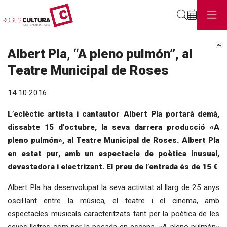
Cerca
C
Albert Pla, “A pleno pulmón”, al
Teatre Municipal de Roses
14.10.2016
L’eclèctic artista i cantautor Albert Pla portarà demà,
dissabte 15 d’octubre, la seva darrera producció «A
pleno pulmón», al Teatre Municipal de Roses. Albert Pla
en estat pur, amb un espectacle de poètica inusual,
devastadora i electrizant. El preu de l’entrada és de 15 €
Albert Pla ha desenvolupat la seva activitat al llarg de 25 anys
oscil·lant entre la música, el teatre i el cinema, amb
espectacles musicals caracteritzats tant per la poètica de les
seves lletres com per la posada en escena. «A pleno pulmón»