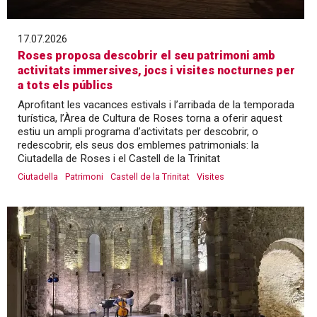
17.07.2026
Roses proposa descobrir el seu patrimoni amb
activitats immersives, jocs i visites nocturnes per
a tots els públics
Aprofitant les vacances estivals i l’arribada de la temporada
turística, l’Àrea de Cultura de Roses torna a oferir aquest
estiu un ampli programa d’activitats per descobrir, o
redescobrir, els seus dos emblemes patrimonials: la
Ciutadella de Roses i el Castell de la Trinitat
Ciutadella
Patrimoni
Castell de la Trinitat
Visites