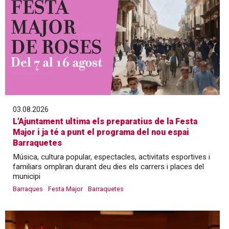
03.08.2026
L'Ajuntament ultima els preparatius de la Festa
Major i ja té a punt el programa del nou espai
Barraquetes
Música, cultura popular, espectacles, activitats esportives i
familiars ompliran durant deu dies els carrers i places del
municipi
Barraques
Festa Major
Barraquetes