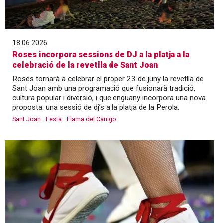
18.06.2026
Roses incorpora sessions de DJ a la platja a la
celebració de la revetlla de Sant Joan
Roses tornarà a celebrar el proper 23 de juny la revetlla de
Sant Joan amb una programació que fusionarà tradició,
cultura popular i diversió, i que enguany incorpora una nova
proposta: una sessió de dj’s a la platja de la Perola.
Sant Joan
Festa
Flama del Canigo