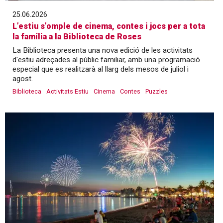
25.06.2026
L’estiu s’omple de cinema, contes i jocs per a tota
la família a la Biblioteca de Roses
La Biblioteca presenta una nova edició de les activitats
d'estiu adreçades al públic familiar, amb una programació
especial que es realitzarà al llarg dels mesos de juliol i
agost.
Biblioteca
Activitats Estiu
Cinema
Contes
Puzzles