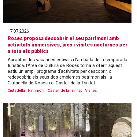
17.07.2026
Roses proposa descobrir el seu patrimoni amb
activitats immersives, jocs i visites nocturnes per
a tots els públics
Aprofitant les vacances estivals i l’arribada de la temporada
turística, l’Àrea de Cultura de Roses torna a oferir aquest
estiu un ampli programa d’activitats per descobrir, o
redescobrir, els seus dos emblemes patrimonials: la
Ciutadella de Roses i el Castell de la Trinitat
Ciutadella
Patrimoni
Castell de la Trinitat
Visites