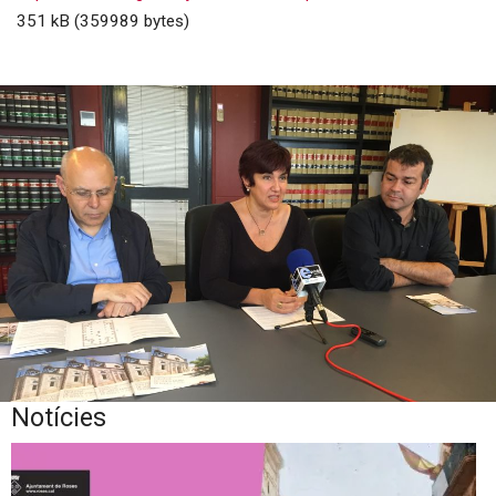
351 kB (359989 bytes)
Notícies
Diapositiva 1 de 1