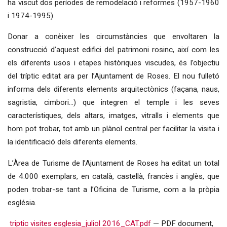
ha viscut dos períodes de remodelació i reformes (1957-1960
i 1974-1995).
Donar a conèixer les circumstàncies que envoltaren la
construcció d’aquest edifici del patrimoni rosinc, així com les
els diferents usos i etapes històriques viscudes, és l’objectiu
del tríptic editat ara per l’Ajuntament de Roses. El nou fulletó
informa dels diferents elements arquitectònics (façana, naus,
sagristia, cimbori...) que integren el temple i les seves
característiques, dels altars, imatges, vitralls i elements que
hom pot trobar, tot amb un plànol central per facilitar la visita i
la identificació dels diferents elements.
L’Àrea de Turisme de l’Ajuntament de Roses ha editat un total
de 4.000 exemplars, en català, castellà, francès i anglès, que
poden trobar-se tant a l’Oficina de Turisme, com a la pròpia
església.
triptic visites esglesia_juliol 2016_CAT.pdf
— PDF document,