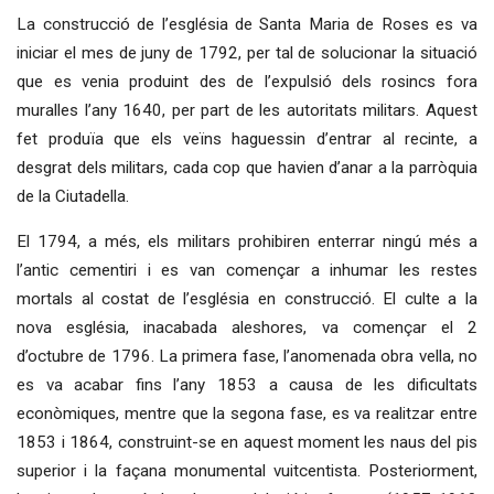
La construcció de l’església de Santa Maria de Roses es va
iniciar el mes de juny de 1792, per tal de solucionar la situació
que es venia produint des de l’expulsió dels rosincs fora
muralles l’any 1640, per part de les autoritats militars. Aquest
fet produïa que els veïns haguessin d’entrar al recinte, a
desgrat dels militars, cada cop que havien d’anar a la parròquia
de la Ciutadella.
El 1794, a més, els militars prohibiren enterrar ningú més a
l’antic cementiri i es van començar a inhumar les restes
mortals al costat de l’església en construcció. El culte a la
nova església, inacabada aleshores, va començar el 2
d’octubre de 1796. La primera fase, l’anomenada obra vella, no
es va acabar fins l’any 1853 a causa de les dificultats
econòmiques, mentre que la segona fase, es va realitzar entre
1853 i 1864, construint-se en aquest moment les naus del pis
superior i la façana monumental vuitcentista. Posteriorment,