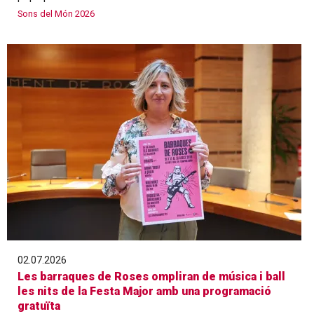
Sons del Món 2026
02.07.2026
Les barraques de Roses ompliran de música i ball
les nits de la Festa Major amb una programació
gratuïta