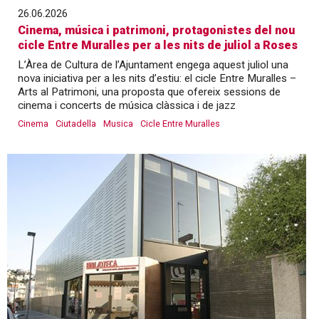
26.06.2026
Cinema, música i patrimoni, protagonistes del nou
cicle Entre Muralles per a les nits de juliol a Roses
L’Àrea de Cultura de l’Ajuntament engega aquest juliol una
nova iniciativa per a les nits d’estiu: el cicle Entre Muralles –
Arts al Patrimoni, una proposta que ofereix sessions de
cinema i concerts de música clàssica i de jazz
Cinema
Ciutadella
Musica
Cicle Entre Muralles