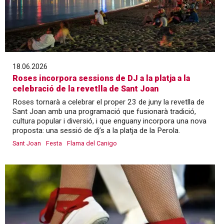
18.06.2026
Roses incorpora sessions de DJ a la platja a la
celebració de la revetlla de Sant Joan
Roses tornarà a celebrar el proper 23 de juny la revetlla de
Sant Joan amb una programació que fusionarà tradició,
cultura popular i diversió, i que enguany incorpora una nova
proposta: una sessió de dj’s a la platja de la Perola.
Sant Joan
Festa
Flama del Canigo