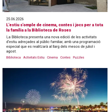
25.06.2026
L’estiu s’omple de cinema, contes i jocs per a tota
la família a la Biblioteca de Roses
La Biblioteca presenta una nova edició de les activitats
d'estiu adreçades al públic familiar, amb una programació
especial que es realitzarà al llarg dels mesos de juliol i
agost.
Biblioteca
Activitats Estiu
Cinema
Contes
Puzzles