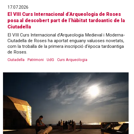
17.07.2026
El VIII Curs Internacional d’Arqueologia de Roses
posa al descobert part de l’hàbitat tardoantic de la
Ciutadella
El VIII Curs Internacional d’Arqueologia Medieval i Moderna-
Ciutadella de Roses ha aportat enguany valuoses novetats,
com la troballa de la primera inscripció d’època tardoantiga
de Roses.
Ciutadella
Patrimoni
UdG
Curs Arqueologia