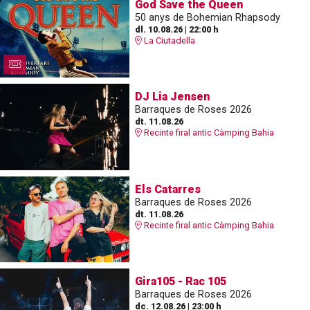
God Save the Queen
50 anys de Bohemian Rhapsody
dl. 10.08.26
|
22:00 h
La Ciutadella
DJ Lia Jensen
Barraques de Roses 2026
dt. 11.08.26
Recinte firal antic Càmping Bahia
Els Catarres
Barraques de Roses 2026
dt. 11.08.26
Recinte firal antic Càmping Bahia
Gira105 - Rac 105
Barraques de Roses 2026
dc. 12.08.26
|
23:00 h