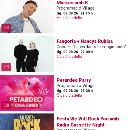
Markos amb K
Programació Village
dg. 09.08.26
|
21:15 h
La Ciutadella
Fangoria + Nancys Rubias
Concert "La verdad o la imaginación"
dg. 09.08.26
|
22:00 h
La Ciutadella
Petardeo Party
Programació Village
dg. 09.08.26
|
23:30 h
La Ciutadella
Festa We Will Rock You amb
Radio Cassette Night