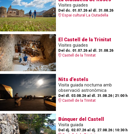
Visites guiades
Del dc. 01.07.26
al dl. 31.08.26
Espai cultural La Ciutadella
El Castell de la Trinitat
Visites guiades
Del dc. 01.07.26
al dl. 31.08.26
Castell de la Trinitat
Nits d'estels
Visita guiada nocturna amb
observació astronòmica
Del dl. 03.08.26
al dl. 31.08.26
|
21:00 h
Castell de la Trinitat
Búnquer del Castell
Visita guiada
Del dj. 02.07.26
al dj. 27.08.26
|
10:30 h