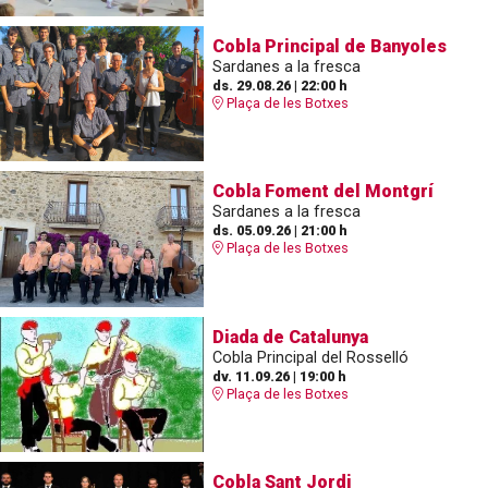
Cobla Principal de Banyoles
Sardanes a la fresca
ds. 29.08.26
|
22:00 h
Plaça de les Botxes
Cobla Foment del Montgrí
Sardanes a la fresca
ds. 05.09.26
|
21:00 h
Plaça de les Botxes
Diada de Catalunya
Cobla Principal del Rosselló
dv. 11.09.26
|
19:00 h
Plaça de les Botxes
Cobla Sant Jordi