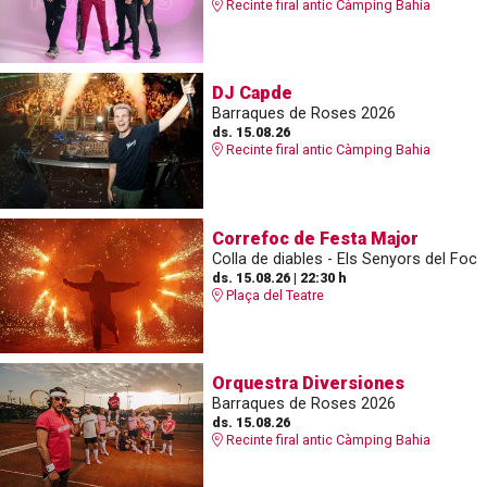
Recinte firal antic Càmping Bahia
DJ Capde
Barraques de Roses 2026
ds. 15.08.26
Recinte firal antic Càmping Bahia
Correfoc de Festa Major
Colla de diables - Els Senyors del Foc
ds. 15.08.26
|
22:30 h
Plaça del Teatre
Orquestra Diversiones
Barraques de Roses 2026
ds. 15.08.26
Recinte firal antic Càmping Bahia