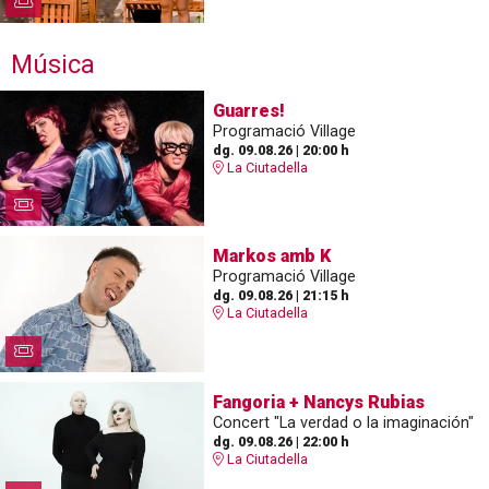
Música
Guarres!
Programació Village
dg. 09.08.26
|
20:00 h
La Ciutadella
Markos amb K
Programació Village
dg. 09.08.26
|
21:15 h
La Ciutadella
Fangoria + Nancys Rubias
Concert "La verdad o la imaginación"
dg. 09.08.26
|
22:00 h
La Ciutadella