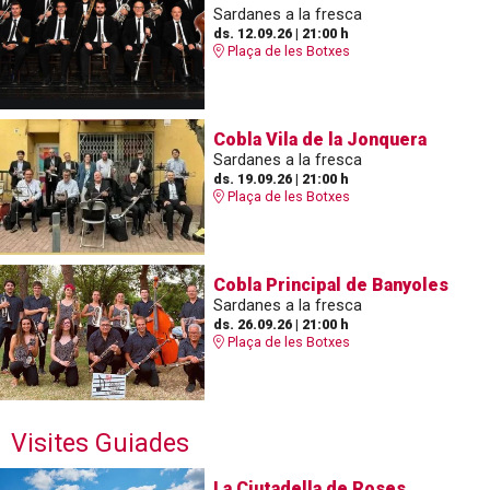
Sardanes a la fresca
ds. 12.09.26
|
21:00 h
Plaça de les Botxes
Cobla Vila de la Jonquera
Sardanes a la fresca
ds. 19.09.26
|
21:00 h
Plaça de les Botxes
Cobla Principal de Banyoles
Sardanes a la fresca
ds. 26.09.26
|
21:00 h
Plaça de les Botxes
Visites Guiades
La Ciutadella de Roses