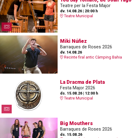
Teatre per la Festa Major
dv. 14.08.26
|
20:00 h
Teatre Municipal
Miki Núñez
Barraques de Roses 2026
dv. 14.08.26
Recinte firal antic Càmping Bahia
La Dracma de Plata
Festa Major 2026
ds. 15.08.26
|
12:00 h
Teatre Municipal
Big Mouthers
Barraques de Roses 2026
ds. 15.08.26