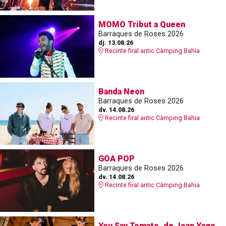
MOMO Tribut a Queen
Barraques de Roses 2026
dj. 13.08.26
Recinte firal antic Càmping Bahia
Banda Neon
Barraques de Roses 2026
dv. 14.08.26
Recinte firal antic Càmping Bahia
GOA POP
Barraques de Roses 2026
dv. 14.08.26
Recinte firal antic Càmping Bahia
You Say Tomato, de Joan Yago