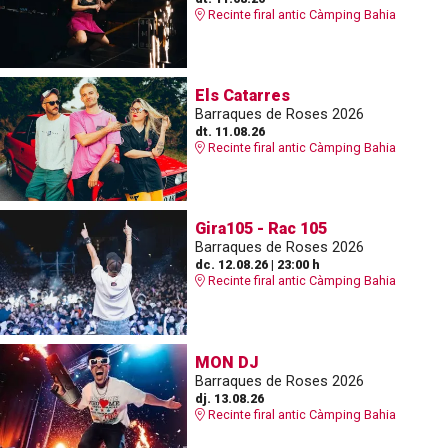
Recinte firal antic Càmping Bahia
Els Catarres
Barraques de Roses 2026
dt. 11.08.26
Recinte firal antic Càmping Bahia
Gira105 - Rac 105
Barraques de Roses 2026
dc. 12.08.26
|
23:00 h
Recinte firal antic Càmping Bahia
MON DJ
Barraques de Roses 2026
dj. 13.08.26
Recinte firal antic Càmping Bahia