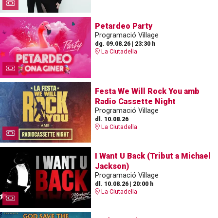
Petardeo Party
Programació Village
dg. 09.08.26
|
23:30 h
La Ciutadella
Festa We Will Rock You amb
Radio Cassette Night
Programació Village
dl. 10.08.26
La Ciutadella
I Want U Back (Tribut a Michael
Jackson)
Programació Village
dl. 10.08.26
|
20:00 h
La Ciutadella