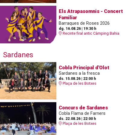
Els Atrapasomnis - Concert
Familiar
Barraques de Roses 2026
dg. 16.08.26
|
19:30 h
Recinte firal antic Càmping Bahia
Sardanes
Cobla Principal d'Olot
Sardanes a la fresca
ds. 15.08.26
|
22:00 h
Plaça de les Botxes
Concurs de Sardanes
Cobla Flama de Farners
ds. 22.08.26
|
22:00 h
Plaça de les Botxes