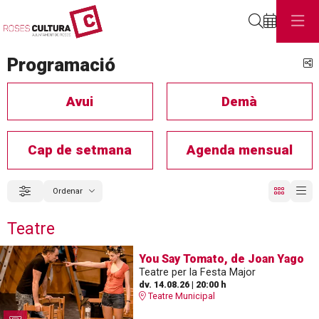
Cerca
Programació
C
Avui
Demà
Cap de setmana
Agenda mensual
Ordenar
Filtrar
Ordenar per
Teatre
You Say Tomato, de Joan Yago
Teatre per la Festa Major
dv. 14.08.26
|
20:00 h
Teatre Municipal