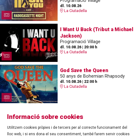
Programació Village
dl. 10.08.26
La Ciutadella
I Want U Back (Tribut a Michael
Jackson)
Programació Village
dl. 10.08.26
|
20:00 h
La Ciutadella
God Save the Queen
50 anys de Bohemian Rhapsody
dl. 10.08.26
|
22:00 h
La Ciutadella
Informació sobre cookies
Utilitzem cookies pròpies i de tercers per al correcte funcionament del
lloc web, i si ens dona el seu consentiment, també farem servir cookies