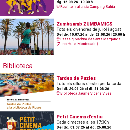
dg. 16.08.26
|
19:30 h
Recinte firal antic Càmping Bahia
Zumba amb ZUMBAMICS
Tots els divendres de juliol i agost
Del dv. 10.07.26
al dv. 21.08.26
|
20:00 h
Passeig Marítim de Santa Margarida
(Zona Hotel Montecarlo)
Biblioteca
Tardes de Puzles
Tots els dilluns d'estiu per la tarda
Del dl. 29.06.26
al dl. 31.08.26
Biblioteca Jaume Vicens Vives
Petit Cinema d'estiu
Cada dimecres a les 17:30h
Del dc. 01.07.26
al dc. 26.08.26