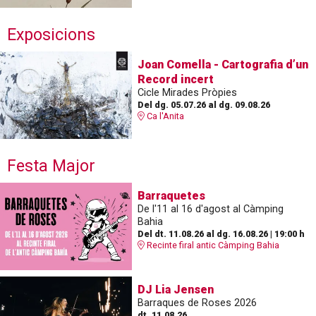
Exposicions
Joan Comella - Cartografia d’un
Record incert
Cicle Mirades Pròpies
Del dg. 05.07.26
al dg. 09.08.26
Ca l'Anita
Festa Major
Barraquetes
De l'11 al 16 d'agost al Càmping
Bahia
Del dt. 11.08.26
al dg. 16.08.26
|
19:00 h
Recinte firal antic Càmping Bahia
DJ Lia Jensen
Barraques de Roses 2026
dt. 11.08.26