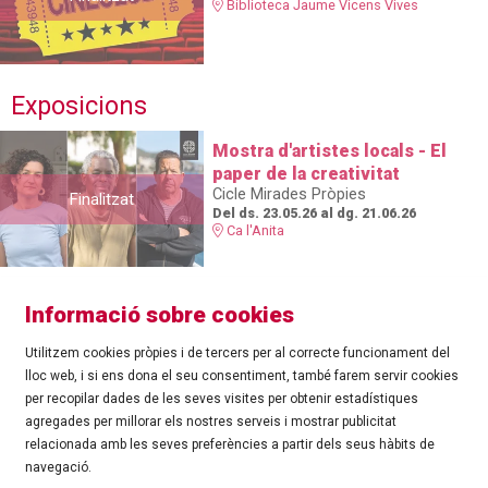
Biblioteca Jaume Vicens Vives
Exposicions
Mostra d'artistes locals - El
paper de la creativitat
Cicle Mirades Pròpies
Finalitzat
Del ds. 23.05.26
al dg. 21.06.26
Ca l'Anita
Informació sobre cookies
Utilitzem cookies pròpies i de tercers per al correcte funcionament del
lloc web, i si ens dona el seu consentiment, també farem servir cookies
per recopilar dades de les seves visites per obtenir estadístiques
agregades per millorar els nostres serveis i mostrar publicitat
©
Ajuntament de Roses
| C/ Tarragona, 81 | 17480 ROSES
relacionada amb les seves preferències a partir dels seus hàbits de
Tel.: 972 25 24 00 |
cultura@roses.cat
navegació.