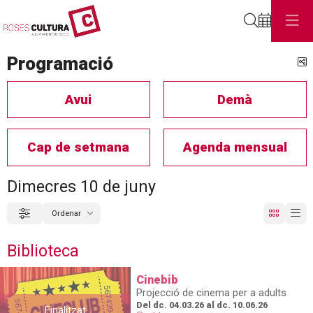
Cerca
Programació
C
Avui
Demà
Cap de setmana
Agenda mensual
Dimecres 10 de juny
Ordenar
Filtrar
Ordenar per
Biblioteca
Cinebib
Projecció de cinema per a adults
Del dc. 04.03.26
al dc. 10.06.26
Finalitzat